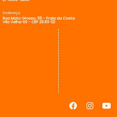
Endereço
Rua Mato Grosso, 115 - Praia da Costa
Vila Velha-ES - CEP 29.101-121
F
I
Y
a
n
o